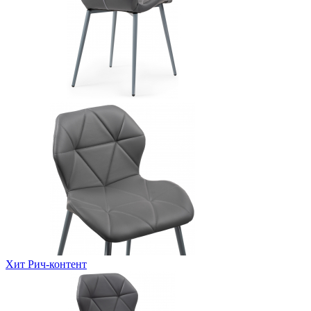
Хит
Рич-контент