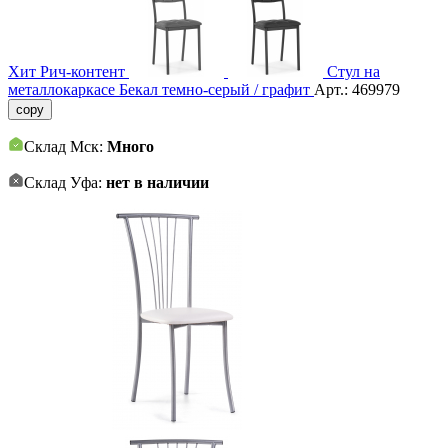
Хит
Рич-контент
Стул на
металлокаркасе Бекал темно-серый / графит
Арт.:
469979
copy
Склад Мск:
Много
Склад Уфа:
нет в наличии