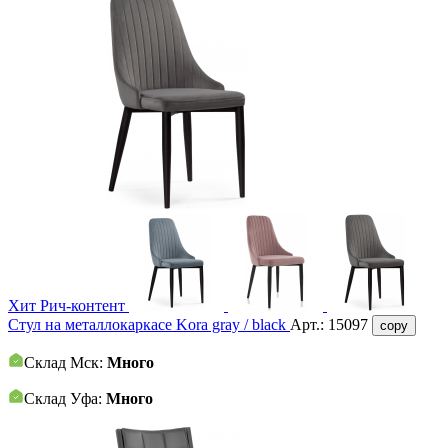
Хит
Рич-контент
Стул на металлокаркасе Kora gray / black
Арт.:
15097
copy
Склад Мск:
Много
Склад Уфа:
Много