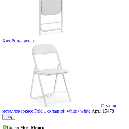
Хит
Рич-контент
Стул на
металлокаркасе Fold 1 складной white / white
Арт.:
15478
copy
Склад Мск:
Много