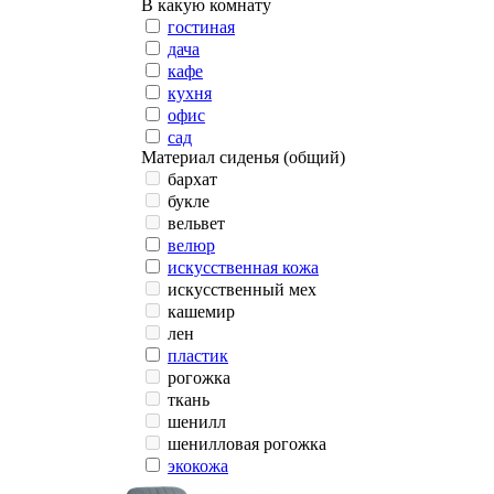
В какую комнату
гостиная
дача
кафе
кухня
офис
сад
Материал сиденья (общий)
бархат
букле
вельвет
велюр
искусственная кожа
искусственный мех
кашемир
лен
пластик
рогожка
ткань
шенилл
шенилловая рогожка
экокожа