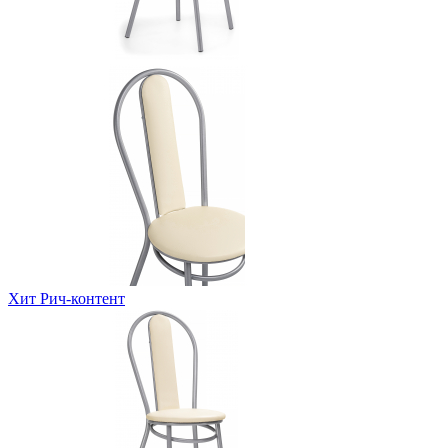
Хит
Рич-контент