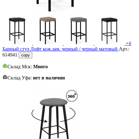
+6
Барный стул Лофт кож.зам. черный / черный матовый
Арт.:
614941
copy
Склад Мск:
Много
Склад Уфа:
нет в наличии