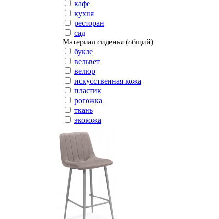
кафе
кухня
ресторан
сад
Материал сиденья (общий)
букле
вельвет
велюр
искусственная кожа
пластик
рогожка
ткань
экокожа