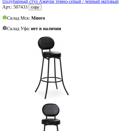
Полубарный стул Амаури темно-серый / черный матовый
Арт.:
507433
copy
Склад Мск:
Много
Склад Уфа:
нет в наличии