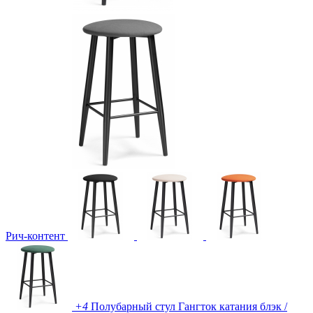
Рич-контент
+4
Полубарный стул Гангток катания блэк /