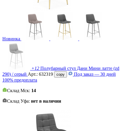
Новинка
+12
Полубарный стул Дани Мини латте (zd
290) / серый
Арт.:
632319
Под заказ — 30 дней
copy
100% предоплата
Склад Мск:
14
Склад Уфа:
нет в наличии