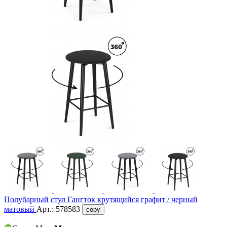
Полубарный стул Гангток крутящийся графит / черный
матовый
Арт.:
578583
copy