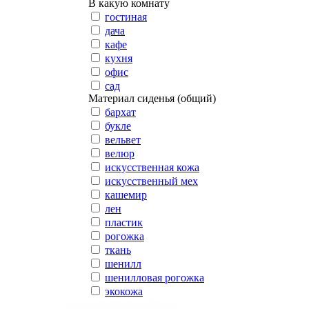
В какую комнату
гостиная
дача
кафе
кухня
офис
сад
Материал сиденья (общий)
бархат
букле
вельвет
велюр
искусственная кожа
искусственный мех
кашемир
лен
пластик
рогожка
ткань
шенилл
шенилловая рогожка
экокожа