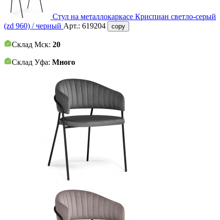
Стул на металлокаркасе Криспиан светло-серый
(zd 960) / черный
Арт.:
619204
copy
Склад Мск:
20
Склад Уфа:
Много