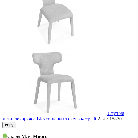
Стул на
металлокаркасе Blazer шенилл светло-серый
Арт.:
15870
copy
Склад Мск:
Много