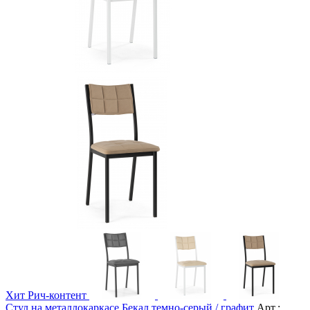
Хит
Рич-контент
Стул на металлокаркасе Бекал темно-серый / графит
Арт.: