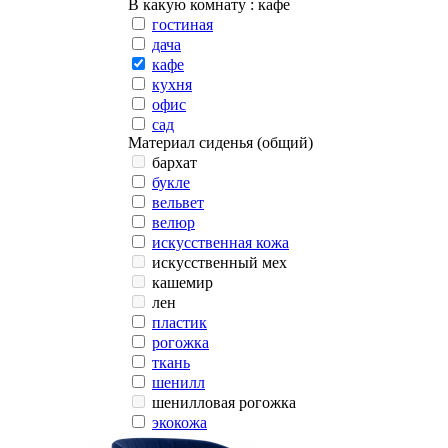
В какую комнату
: кафе
гостиная
дача
кафе
кухня
офис
сад
Материал сиденья (общий)
бархат
букле
вельвет
велюр
искусственная кожа
искусственный мех
кашемир
лен
пластик
рогожка
ткань
шенилл
шенилловая рогожка
экокожа