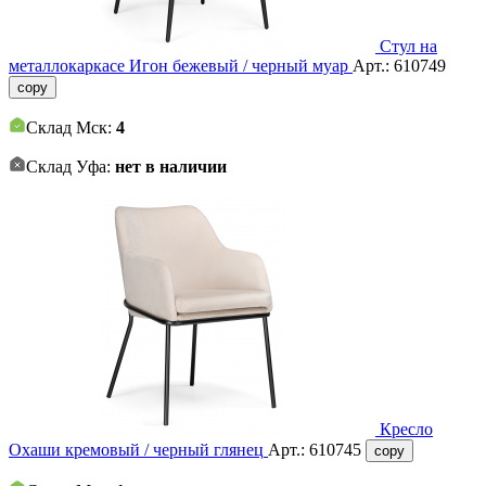
Стул на
металлокаркасе Игон бежевый / черный муар
Арт.:
610749
copy
Склад Мск:
4
Склад Уфа:
нет в наличии
Кресло
Охаши кремовый / черный глянец
Арт.:
610745
copy