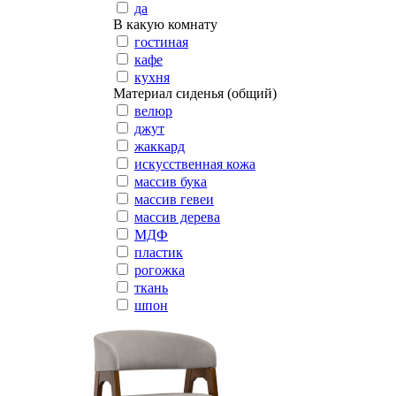
да
В какую комнату
гостиная
кафе
кухня
Материал сиденья (общий)
велюр
джут
жаккард
искусственная кожа
массив бука
массив гевеи
массив дерева
МДФ
пластик
рогожка
ткань
шпон