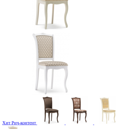
Хит
Рич-контент