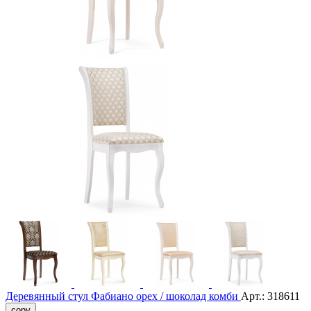
Деревянный стул Фабиано орех / шоколад комби
Арт.:
318611
copy