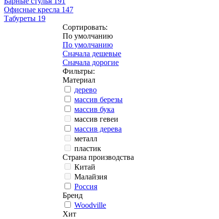
Барные стулья
191
Офисные кресла
147
Табуреты
19
Сортировать:
По умолчанию
По умолчанию
Сначала дешевые
Сначала дорогие
Фильтры:
Материал
дерево
массив березы
массив бука
массив гевеи
массив дерева
металл
пластик
Страна производства
Китай
Малайзия
Россия
Бренд
Woodville
Хит