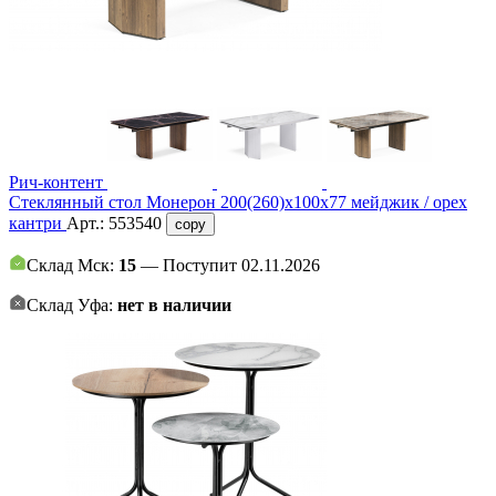
Рич-контент
Стеклянный стол Монерон 200(260)х100х77 мейджик / орех
кантри
Арт.:
553540
copy
Склад Мск:
15
— Поступит 02.11.2026
Склад Уфа:
нет в наличии