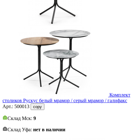
Комплект
столиков Рускус белый мрамор / серый мрамор / галифакс
Арт.:
500013
copy
Склад Мск:
9
Склад Уфа:
нет в наличии