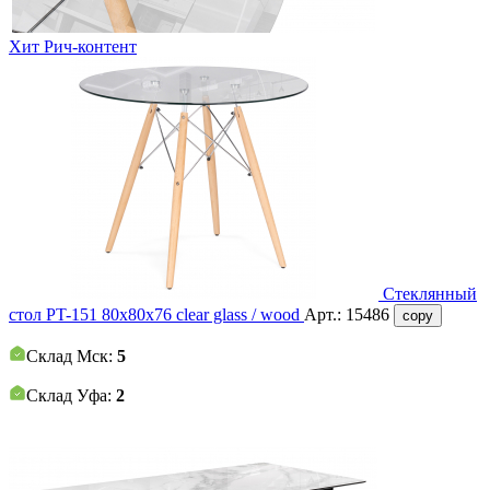
Хит
Рич-контент
Стеклянный
стол PT-151 80х80х76 clear glass / wood
Арт.:
15486
copy
Склад Мск:
5
Склад Уфа:
2