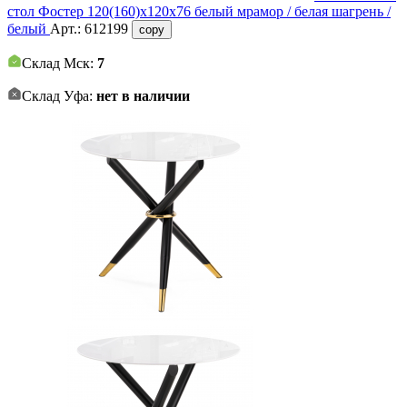
стол Фостер 120(160)х120х76 белый мрамор / белая шагрень /
белый
Арт.:
612199
copy
Склад Мск:
7
Склад Уфа:
нет в наличии