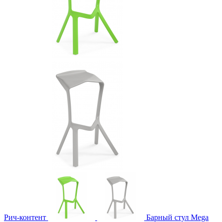
Рич-контент
Барный стул Mega