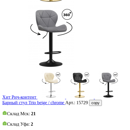
Хит
Рич-контент
Барный стул Trio beige / chrome
Арт.:
15729
copy
Склад Мск:
21
Склад Уфа:
2