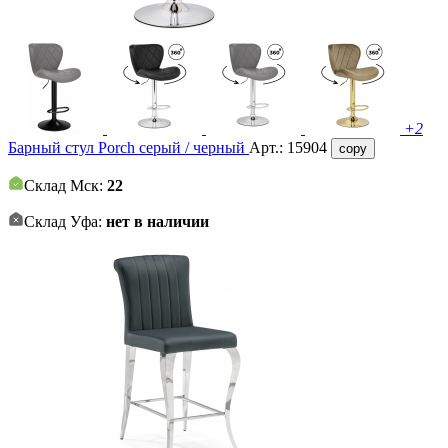
+2
Барный стул Porch серый / черный
Арт.:
15904
copy
Склад Мск:
22
Склад Уфа:
нет в наличии