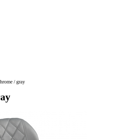
hrome / gray
ray