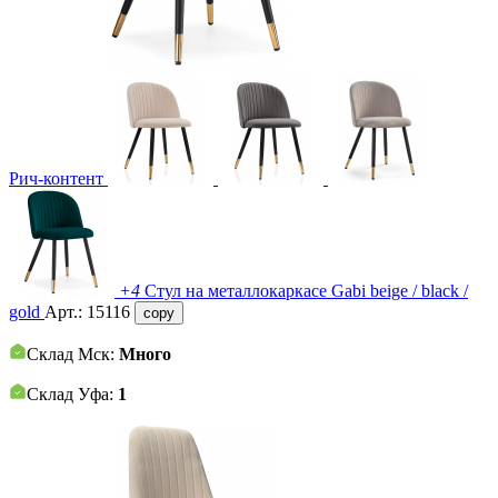
Рич-контент
+4
Стул на металлокаркасе Gabi beige / black /
gold
Арт.:
15116
copy
Склад Мск:
Много
Склад Уфа:
1