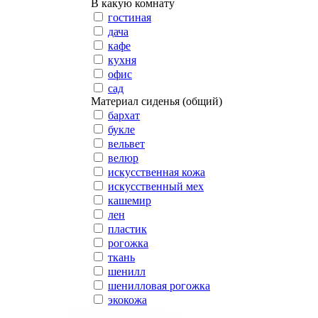
В какую комнату
гостиная
дача
кафе
кухня
офис
сад
Материал сиденья (общий)
бархат
букле
вельвет
велюр
искусственная кожа
искусственный мех
кашемир
лен
пластик
рогожка
ткань
шенилл
шенилловая рогожка
экокожа