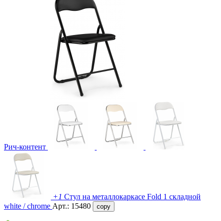
Рич-контент
+1
Стул на металлокаркасе Fold 1 складной
white / chrome
Арт.:
15480
copy