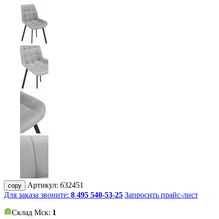
Артикул:
632451
copy
Для заказа звоните:
8 495 540-53-25
Запросить прайс-лист
Склад Мск:
1