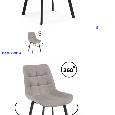
В
наличии:
4