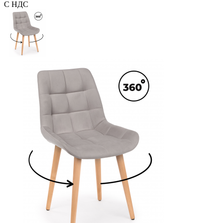
С НДС