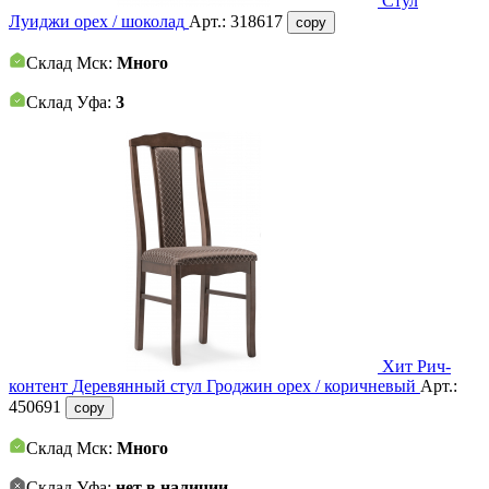
Стул
Луиджи орех / шоколад
Арт.:
318617
copy
Склад Мск:
Много
Склад Уфа:
3
Хит
Рич-
контент
Деревянный стул Гроджин орех / коричневый
Арт.:
450691
copy
Склад Мск:
Много
Склад Уфа:
нет в наличии