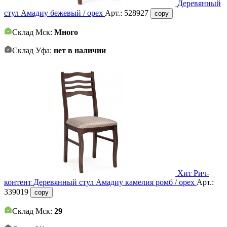
Деревянный
стул Амадиу бежевый / орех
Арт.:
528927
copy
Склад Мск:
Много
Склад Уфа:
нет в наличии
Хит
Рич-
контент
Деревянный стул Амадиу камелия ромб / орех
Арт.:
339019
copy
Склад Мск:
29