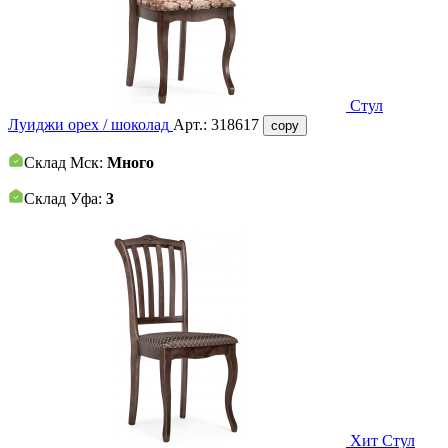
Стул
Луиджи орех / шоколад
Арт.:
318617
copy
Склад Мск:
Много
Склад Уфа:
3
Хит
Стул