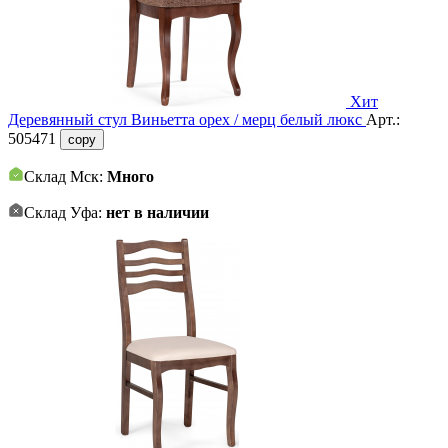
Хит
Деревянный стул Виньетта орех / мерц белый люкс
Арт.:
505471
copy
Склад Мск:
Много
Склад Уфа:
нет в наличии