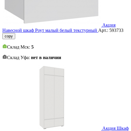
Акция
Навесной шкаф Роут малый белый текстурный
Арт.:
593733
copy
Склад Мск:
5
Склад Уфа:
нет в наличии
Акция
Шкаф