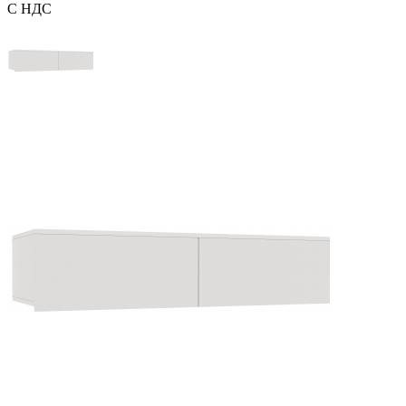
С НДС