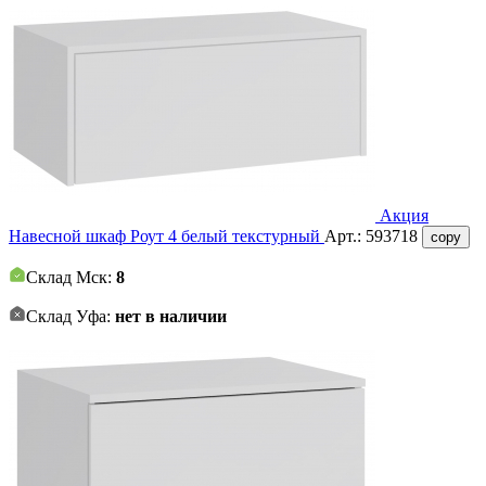
Акция
Навесной шкаф Роут 4 белый текстурный
Арт.:
593718
copy
Склад Мск:
8
Склад Уфа:
нет в наличии