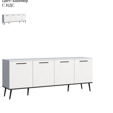
Цвет: кашемир
С НДС