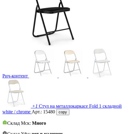
Рич-контент
+1
Стул на металлокаркасе Fold 1 складной
white / chrome
Арт.:
15480
copy
Склад Мск:
Много
Склад Уфа:
нет в наличии