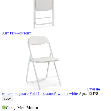
Хит
Рич-контент
Стул на
металлокаркасе Fold 1 складной white / white
Арт.:
15478
copy
Склад Мск:
Много