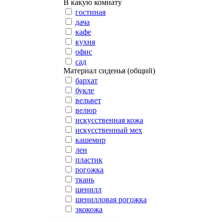
В какую комнату
гостиная
дача
кафе
кухня
офис
сад
Материал сиденья (общий)
бархат
букле
вельвет
велюр
искусственная кожа
искусственный мех
кашемир
лен
пластик
рогожка
ткань
шенилл
шенилловая рогожка
экокожа