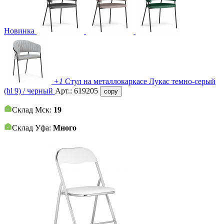
Новинка
+1
Стул на металлокаркасе Лукас темно-серый
(hl 9) / черный
Арт.:
619205
copy
Склад Мск:
19
Склад Уфа:
Много