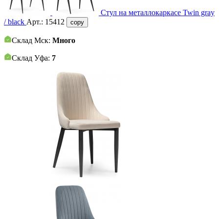
Стул на металлокаркасе Twin gray
/ black
Арт.:
15412
copy
Склад Мск:
Много
Склад Уфа:
7