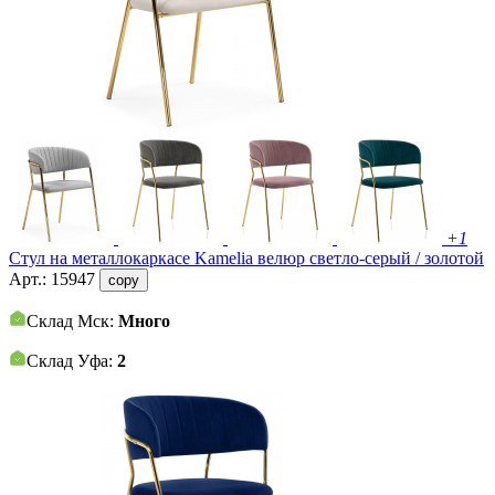
+1
Стул на металлокаркасе Kamelia велюр светло-серый / золотой
Арт.:
15947
copy
Склад Мск:
Много
Склад Уфа:
2