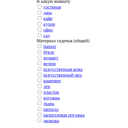
В какую комнату
гостиная
дача
кафе
кухня
офис
сад
Материал сиденья (общий)
бархат
букле
вельвет
велюр
искусственная кожа
искусственный мех
кашемир
лен
пластик
рогожка
ткань
шенилл
шенилловая рогожка
экокожа