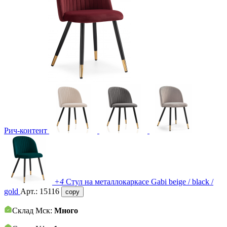
Рич-контент
+4
Стул на металлокаркасе Gabi beige / black /
gold
Арт.:
15116
copy
Склад Мск:
Много