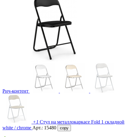
Рич-контент
+1
Стул на металлокаркасе Fold 1 складной
white / chrome
Арт.:
15480
copy