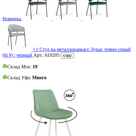
Новинка
+1
Стул на металлокаркасе Лукас темно-серый
(hl 9) / черный
Арт.:
619205
copy
Склад Мск:
19
Склад Уфа:
Много