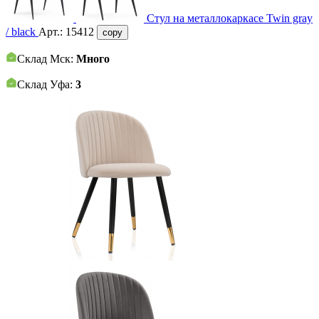
Стул на металлокаркасе Twin gray
/ black
Арт.:
15412
copy
Склад Мск:
Много
Склад Уфа:
3