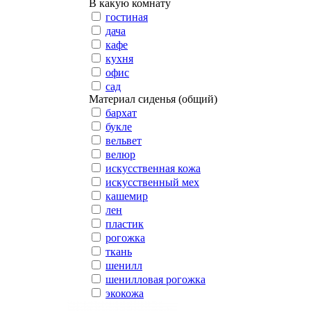
В какую комнату
гостиная
дача
кафе
кухня
офис
сад
Материал сиденья (общий)
бархат
букле
вельвет
велюр
искусственная кожа
искусственный мех
кашемир
лен
пластик
рогожка
ткань
шенилл
шенилловая рогожка
экокожа