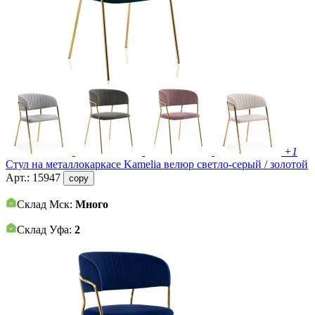
+1
Стул на металлокаркасе Kamelia велюр светло-серый / золотой
Арт.:
15947
copy
Склад Мск:
Много
Склад Уфа:
2