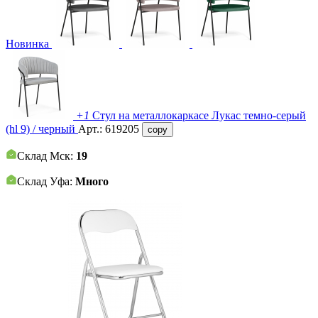
Новинка
+1
Стул на металлокаркасе Лукас темно-серый
(hl 9) / черный
Арт.:
619205
copy
Склад Мск:
19
Склад Уфа:
Много