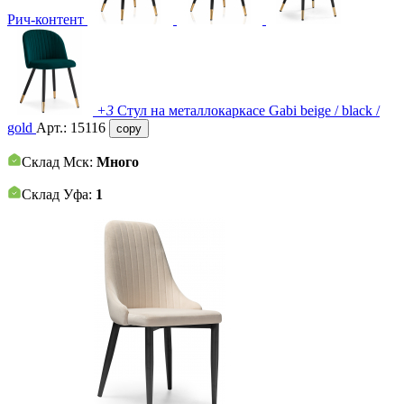
Рич-контент
+3
Стул на металлокаркасе Gabi beige / black /
gold
Арт.:
15116
copy
Склад Мск:
Много
Склад Уфа:
1