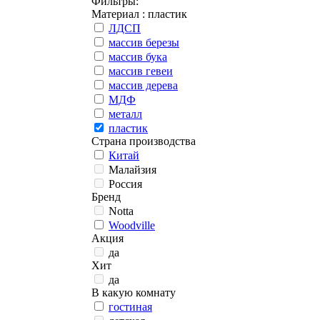
Фильтры:
Материал
: пластик
ЛДСП
массив березы
массив бука
массив гевеи
массив дерева
МДФ
металл
пластик
Страна производства
Китай
Малайзия
Россия
Бренд
Notta
Woodville
Акция
да
Хит
да
В какую комнату
гостиная