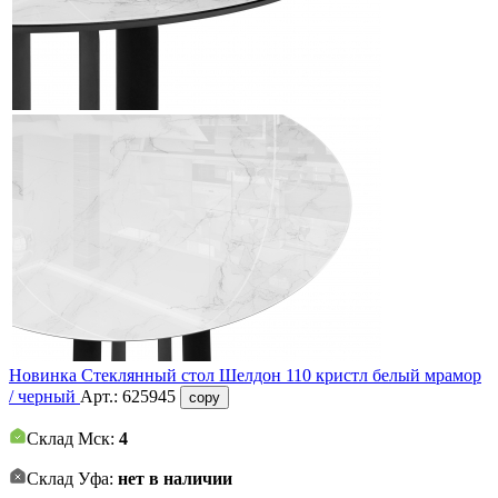
Новинка
Стеклянный стол Шелдон 110 кристл белый мрамор
/ черный
Арт.:
625945
copy
Склад Мск:
4
Склад Уфа:
нет в наличии