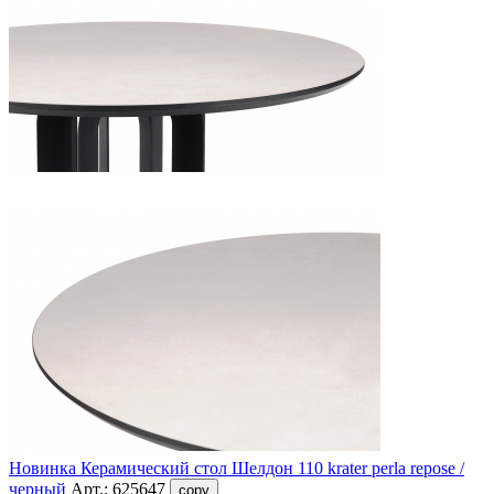
Новинка
Керамический стол Шелдон 110 krater perla repose /
черный
Арт.:
625647
copy