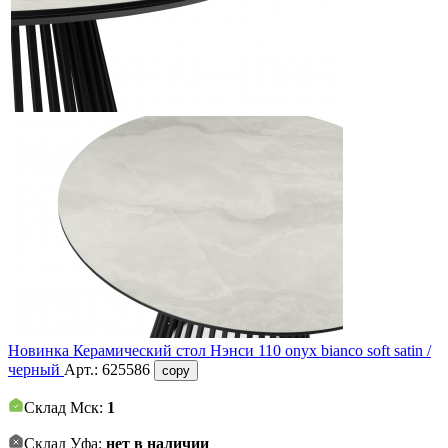
Новинка
Керамический стол Нэнси 110 onyx bianco soft satin /
черный
Арт.:
625586
copy
Склад Мск:
1
Склад Уфа:
нет в наличии