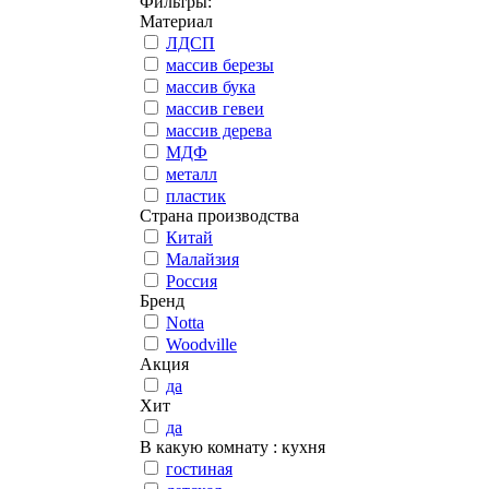
Фильтры:
Материал
ЛДСП
массив березы
массив бука
массив гевеи
массив дерева
МДФ
металл
пластик
Страна производства
Китай
Малайзия
Россия
Бренд
Notta
Woodville
Акция
да
Хит
да
В какую комнату
: кухня
гостиная