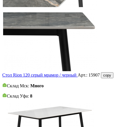
Стол Rion 120 серый мрамор / черный
Арт.:
15907
copy
Склад Мск:
Много
Склад Уфа:
8