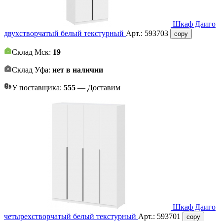
Шкаф Даиго
двухстворчатый белый текстурный
Арт.:
593703
copy
Склад Мск:
19
Склад Уфа:
нет в наличии
У поставщика:
555
— Доставим
Шкаф Даиго
четырехстворчатый белый текстурный
Арт.:
593701
copy