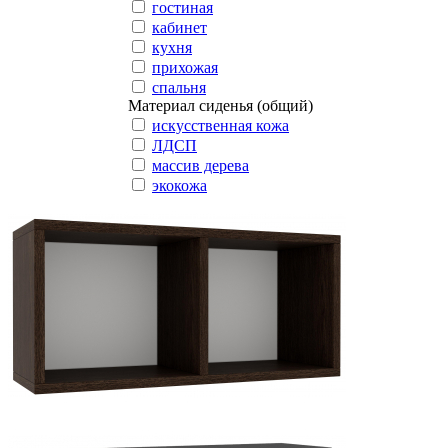
гостиная
кабинет
кухня
прихожая
спальня
Материал сиденья (общий)
искусственная кожа
ЛДСП
массив дерева
экокожа