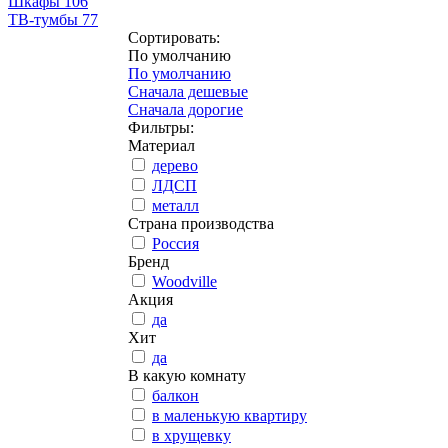
Шкафы
106
ТВ-тумбы
77
Сортировать:
По умолчанию
По умолчанию
Сначала дешевые
Сначала дорогие
Фильтры:
Материал
дерево
ЛДСП
металл
Страна производства
Россия
Бренд
Woodville
Акция
да
Хит
да
В какую комнату
балкон
в маленькую квартиру
в хрущевку