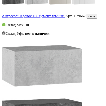
Антресоль Кротос 160 цемент темный
Арт.:
679667
copy
Склад Мск:
10
Склад Уфа:
нет в наличии