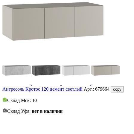
Антресоль Кротос 120 цемент светлый
Арт.:
679664
copy
Склад Мск:
10
Склад Уфа:
нет в наличии