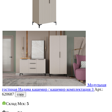
Модульная
гостиная Иадама кашемир / кашемир комплектация 3
Арт.:
620687
copy
Склад Мск:
5