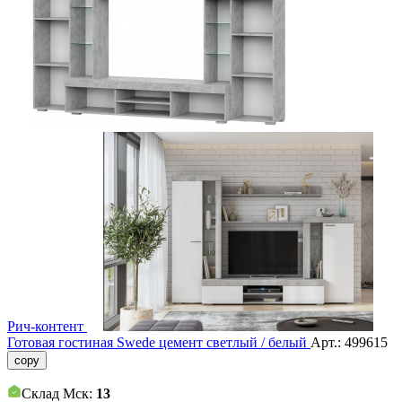
Рич-контент
Готовая гостиная Swede цемент светлый / белый
Арт.:
499615
copy
Склад Мск:
13