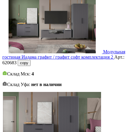
Модульная
гостиная Иадама графит / графит софт комплектация 2
Арт.:
620683
copy
Склад Мск:
4
Склад Уфа:
нет в наличии