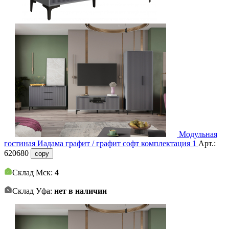
Модульная
гостиная Иадама графит / графит софт комплектация 1
Арт.:
620680
copy
Склад Мск:
4
Склад Уфа:
нет в наличии