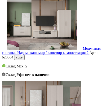
Модульная
гостиная Иадама кашемир / кашемир комплектация 2
Арт.:
620684
copy
Склад Мск:
5
Склад Уфа:
нет в наличии