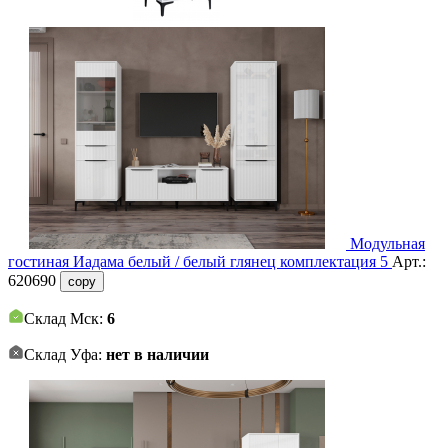
Модульная
гостиная Иадама белый / белый глянец комплектация 5
Арт.:
620690
copy
Склад Мск:
6
Склад Уфа:
нет в наличии