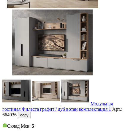
Модульная
гостиная Филеста графит / дуб вотан комплектация 1
Арт.:
664936
copy
Склад Мск:
5