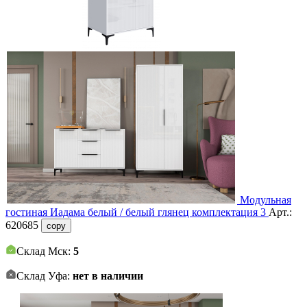
Модульная
гостиная Иадама белый / белый глянец комплектация 3
Арт.:
620685
copy
Склад Мск:
5
Склад Уфа:
нет в наличии