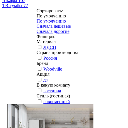
Шкафы
107
ТВ-тумбы
77
Сортировать:
По умолчанию
По умолчанию
Сначала дешевые
Сначала дорогие
Фильтры:
Материал
ЛДСП
Страна производства
Россия
Бренд
Woodville
Акция
да
В какую комнату
гостиная
Стиль (гостиная)
современный