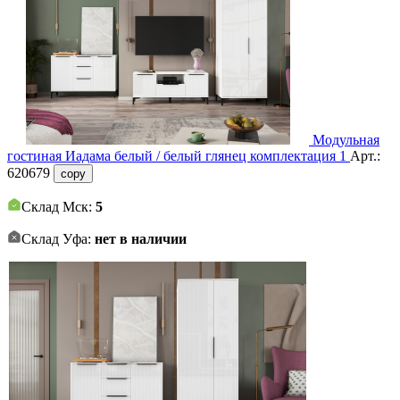
Модульная
гостиная Иадама белый / белый глянец комплектация 1
Арт.:
620679
copy
Склад Мск:
5
Склад Уфа:
нет в наличии