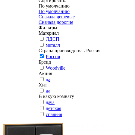
Сортировать:
По умолчанию
По умолчанию
Сначала дешевые
Сначала дорогие
Фильтры:
Материал
ЛДСП
металл
Страна производства
: Россия
Россия
Бренд
Woodville
Акция
да
Хит
да
В какую комнату
дача
детская
спальня