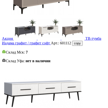
Акция
ТВ-тумба
Иадама графит / графит софт
Арт.:
601112
copy
Склад Мск:
7
Склад Уфа:
нет в наличии