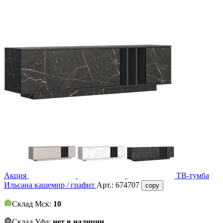
Акция
ТВ-тумба
Ильсана кашемир / графит
Арт.:
674707
copy
Склад Мск:
10
Склад Уфа:
нет в наличии