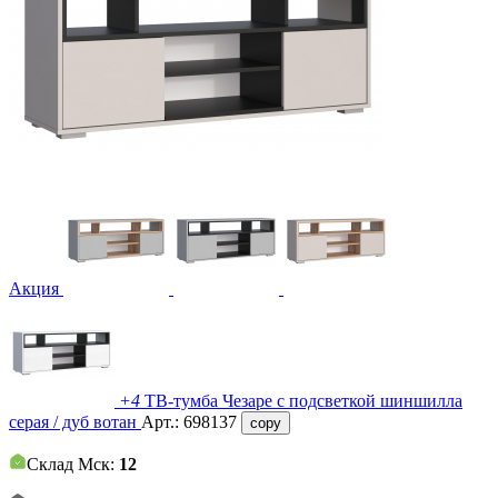
Акция
+4
ТВ-тумба Чезаре c подсветкой шиншилла
серая / дуб вотан
Арт.:
698137
copy
Склад Мск:
12