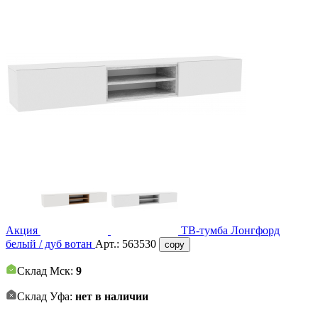
Акция
ТВ-тумба Лонгфорд
белый / дуб вотан
Арт.:
563530
copy
Склад Мск:
9
Склад Уфа:
нет в наличии