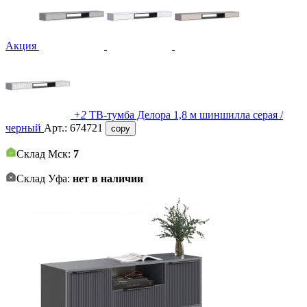
Акция
+2
ТВ-тумба Делора 1,8 м шиншилла серая /
черный
Арт.:
674721
copy
Склад Мск:
7
Склад Уфа:
нет в наличии