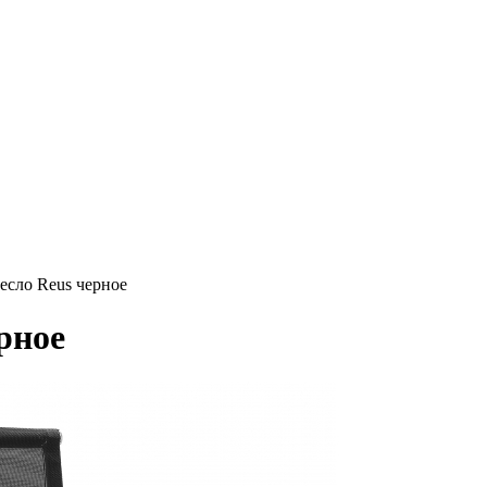
есло Reus черное
рное