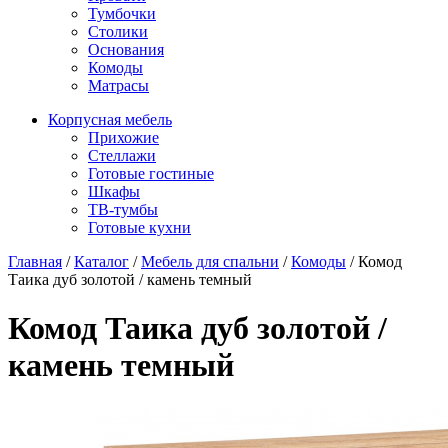
Тумбочки
Столики
Основания
Комоды
Матрасы
Корпусная мебель
Прихожие
Стеллажи
Готовые гостиные
Шкафы
ТВ-тумбы
Готовые кухни
Главная
/
Каталог
/
Мебель для спальни
/
Комоды
/
Комод
Таика дуб золотой / камень темный
Комод Таика дуб золотой /
камень темный