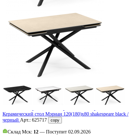
Керамический стол Мэриан 120(180)х80 shakespeare black /
черный
Арт.:
625717
copy
Склад Мск:
12
— Поступит 02.09.2026