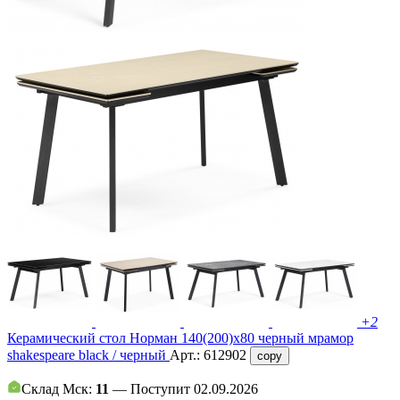
+2
Керамический стол Норман 140(200)х80 черный мрамор
shakespeare black / черный
Арт.:
612902
copy
Склад Мск:
11
— Поступит 02.09.2026