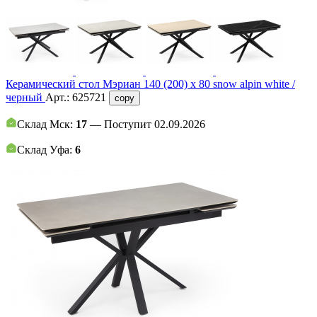
Керамический стол Мэриан 140 (200) х 80 snow alpin white /
черный
Арт.:
625721
copy
Склад Мск:
17
— Поступит 02.09.2026
Склад Уфа:
6