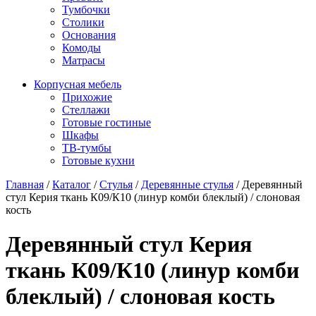
Тумбочки
Столики
Основания
Комоды
Матрасы
Корпусная мебель
Прихожие
Стеллажи
Готовые гостиные
Шкафы
ТВ-тумбы
Готовые кухни
Главная
/
Каталог
/
Стулья
/
Деревянные стулья
/
Деревянный
стул Керия ткань К09/К10 (линур комби блеклый) / слоновая
кость
Деревянный стул Керия
ткань К09/К10 (линур комби
блеклый) / слоновая кость