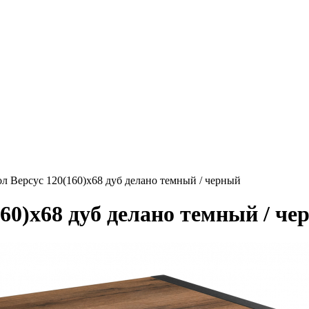
л Версус 120(160)х68 дуб делано темный / черный
60)х68 дуб делано темный / че