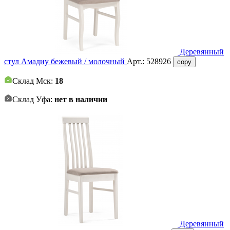
Деревянный
стул Амадиу бежевый / молочный
Арт.:
528926
copy
Склад Мск:
18
Склад Уфа:
нет в наличии
Деревянный