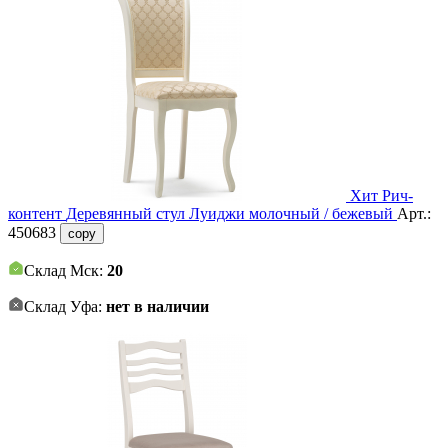
Хит
Рич-
контент
Деревянный стул Луиджи молочный / бежевый
Арт.:
450683
copy
Склад Мск:
20
Склад Уфа:
нет в наличии