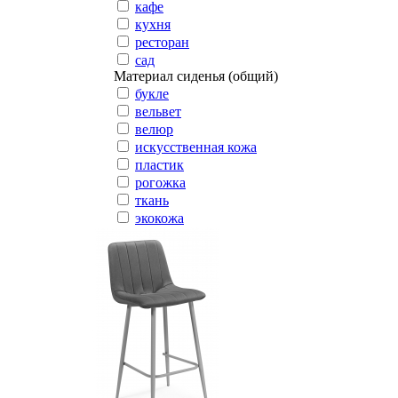
кафе
кухня
ресторан
сад
Материал сиденья (общий)
букле
вельвет
велюр
искусственная кожа
пластик
рогожка
ткань
экокожа