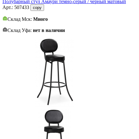
Полубарный стул Амаури темно-серый / черный матовый
Арт.:
507433
copy
Склад Мск:
Много
Склад Уфа:
нет в наличии