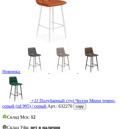
Новинка
+11
Полубарный стул Чилли Мини темно-
серый (zd 995) / серый
Арт.:
632270
copy
Склад Мск:
12
Склад Уфа:
нет в наличии