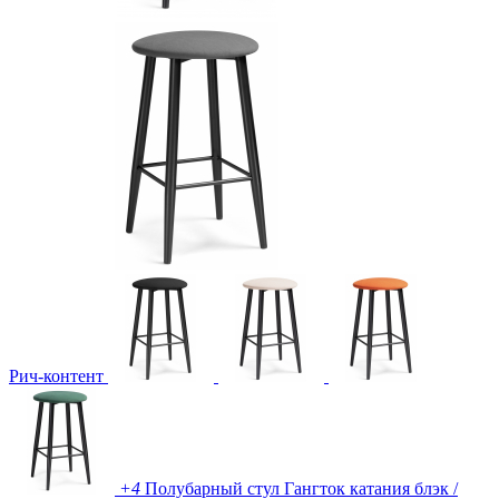
Рич-контент
+4
Полубарный стул Гангток катания блэк /