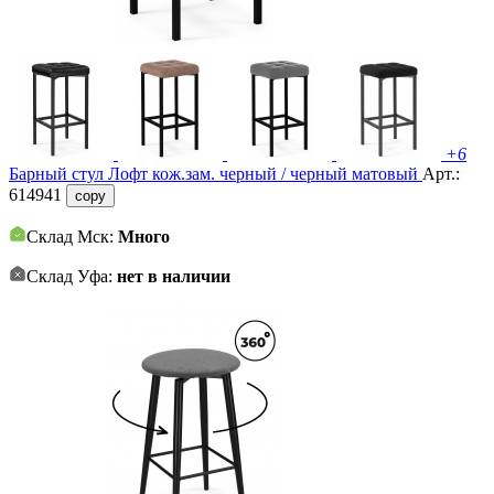
+6
Барный стул Лофт кож.зам. черный / черный матовый
Арт.:
614941
copy
Склад Мск:
Много
Склад Уфа:
нет в наличии