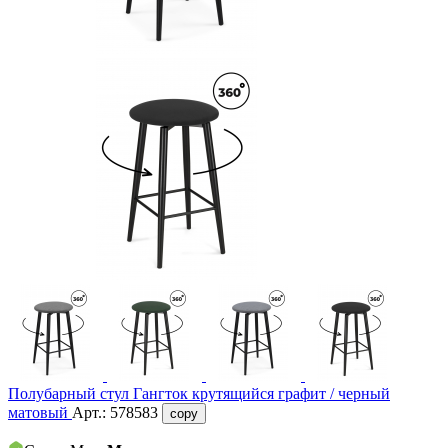
Полубарный стул Гангток крутящийся графит / черный
матовый
Арт.:
578583
copy