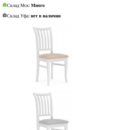
Склад Мск:
Много
Склад Уфа:
нет в наличии