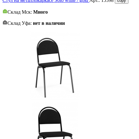
Стул на металлокаркасе Solo white / gold
Арт.:
15598
copy
Склад Мск:
Много
Склад Уфа:
нет в наличии