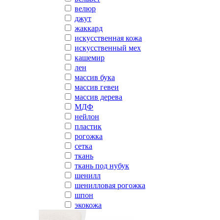
велюр
джут
жаккард
искусственная кожа
искусственный мех
кашемир
лен
массив бука
массив гевеи
массив дерева
МДФ
нейлон
пластик
рогожка
сетка
ткань
ткань под нубук
шенилл
шенилловая рогожка
шпон
экокожа