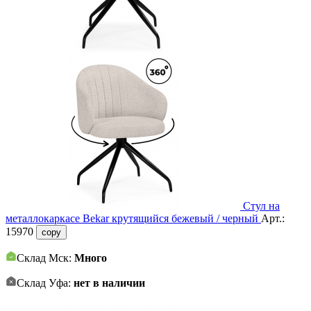
Стул на
металлокаркасе Bekar крутящийся бежевый / черный
Арт.:
15970
copy
Склад Мск:
Много
Склад Уфа:
нет в наличии