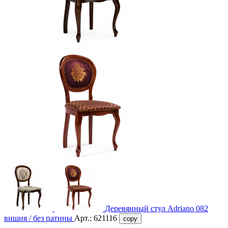
Деревянный стул Adriano 082
вишня / без патины
Арт.:
621116
copy