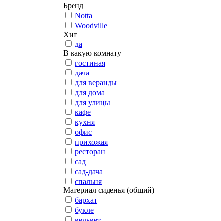
Бренд
Notta
Woodville
Хит
да
В какую комнату
гостиная
дача
для веранды
для дома
для улицы
кафе
кухня
офис
прихожая
ресторан
сад
сад-дача
спальня
Материал сиденья (общий)
бархат
букле
вельвет