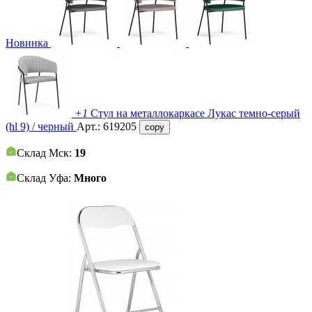
Новинка
+1
Стул на металлокаркасе Лукас темно-серый
(hl 9) / черный
Арт.:
619205
copy
Склад Мск:
19
Склад Уфа:
Много