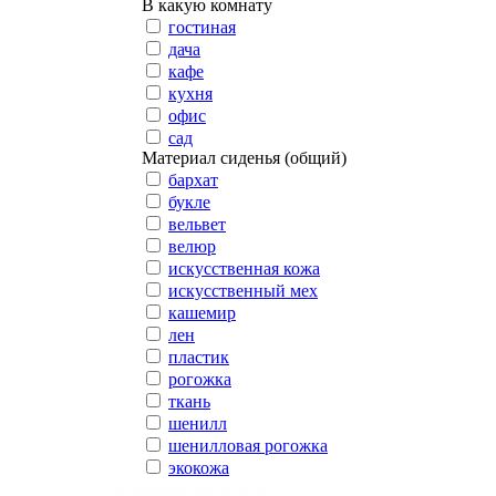
В какую комнату
гостиная
дача
кафе
кухня
офис
сад
Материал сиденья (общий)
бархат
букле
вельвет
велюр
искусственная кожа
искусственный мех
кашемир
лен
пластик
рогожка
ткань
шенилл
шенилловая рогожка
экокожа