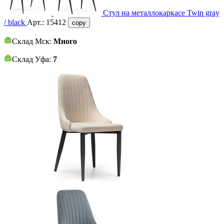
Стул на металлокаркасе Twin gray
/ black
Арт.:
15412
copy
Склад Мск:
Много
Склад Уфа:
7