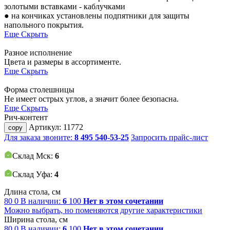
золотыми вставками - каблучками
● на кончиках установлены подпятники для защиты
напольного покрытия.
Еще
Скрыть
Разное исполнение
Цвета и размеры в ассортименте.
Еще
Скрыть
Форма столешницы
Не имеет острых углов, а значит более безопасна.
Еще
Скрыть
Рич-контент
Артикул:
11772
copy
Для заказа звоните:
8 495 540-53-25
Запросить прайс-лист
Склад Мск:
6
Склад Уфа:
4
Длина стола, см
80
0
В наличии:
6
100
Нет в этом сочетании
Можно выбрать, но поменяются другие характеристики
Ширина стола, см
80
0
В наличии:
6
100
Нет в этом сочетании