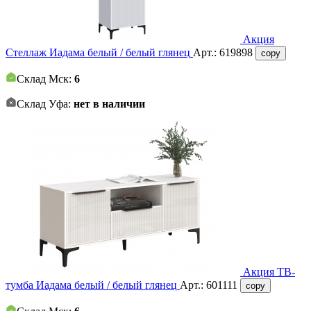
Акция
Стеллаж Иадама белый / белый глянец
Арт.:
619898
copy
Склад Мск:
6
Склад Уфа:
нет в наличии
Акция
ТВ-
тумба Иадама белый / белый глянец
Арт.:
601111
copy