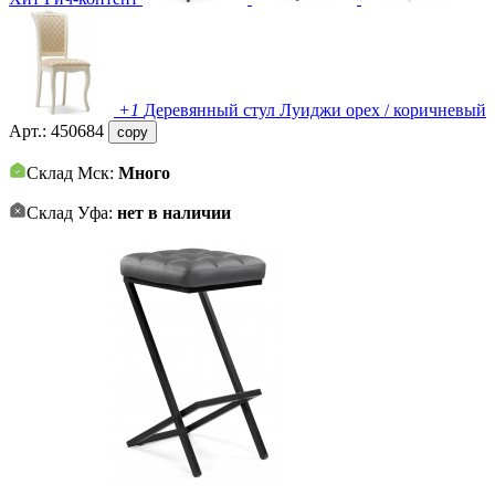
+1
Деревянный стул Луиджи орех / коричневый
Арт.:
450684
copy
Склад Мск:
Много
Склад Уфа:
нет в наличии