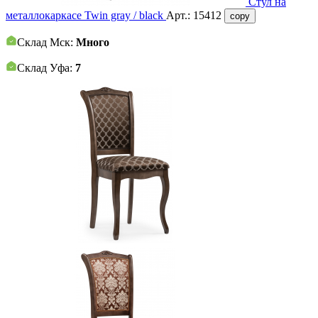
Стул на
металлокаркасе Twin gray / black
Арт.:
15412
copy
Склад Мск:
Много
Склад Уфа:
7