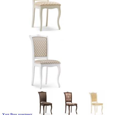
Хит
Рич-контент