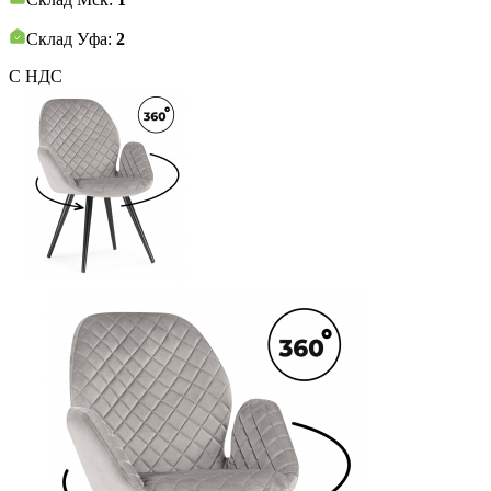
Склад Уфа:
2
С НДС