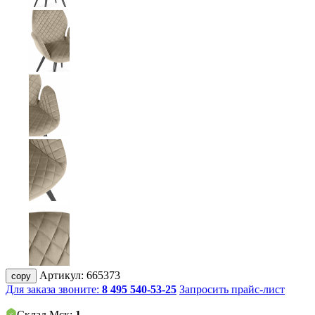
Артикул:
665373
copy
Для заказа звоните:
8 495 540-53-25
Запросить прайс-лист
Склад Мск:
1