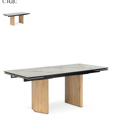
С НДС